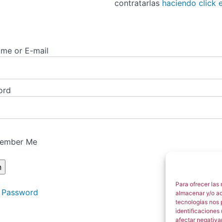
contratarlas
haciendo click e
me or E-mail
ord
ember Me
Para ofrecer las
 Password
almacenar y/o ac
tecnologías nos 
identificaciones 
afectar negativa