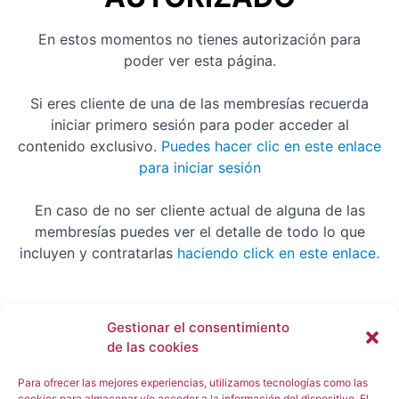
tamaño
de la
posición a
En estos momentos no tienes autorización para
usar (5
poder ver esta página.
minutos y
47
segundos)
Si eres cliente de una de las membresías recuerda
5.-
iniciar primero sesión para poder acceder al
Calcular
contenido exclusivo.
Puedes hacer clic en este enlace
cuantas
acciones
para iniciar sesión
comprar y
vender (4
En caso de no ser cliente actual de alguna de las
minutos y
26
membresías puedes ver el detalle de todo lo que
segundos)
incluyen y contratarlas
haciendo click en este enlace.
6.-
Llevar un
registro de
las
Gestionar el consentimiento
operaciones
Username or E-mail
(6 minutos
de las cookies
y 18
segundos)
Para ofrecer las mejores experiencias, utilizamos tecnologías como las
cookies para almacenar y/o acceder a la información del dispositivo. El