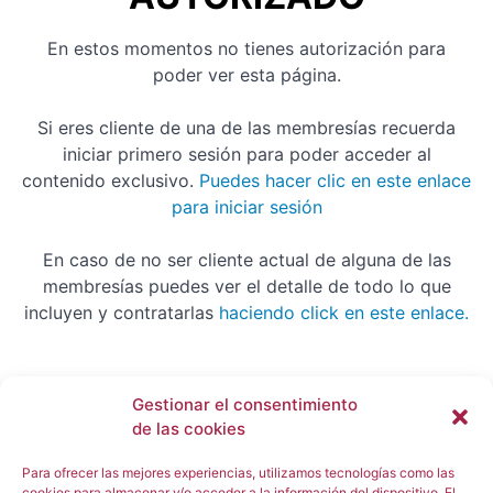
cuantas
acciones
comprar y
En estos momentos no tienes autorización para
vender (4
poder ver esta página.
minutos y
26
segundos)
Si eres cliente de una de las membresías recuerda
6.-
iniciar primero sesión para poder acceder al
Llevar un
contenido exclusivo.
Puedes hacer clic en este enlace
registro de
las
para iniciar sesión
operaciones
(6 minutos
En caso de no ser cliente actual de alguna de las
y 18
segundos)
membresías puedes ver el detalle de todo lo que
incluyen y contratarlas
haciendo click en este enlace.
7.-
Salidas:
beneficio,
pérdida y
tiempo (8
Gestionar el consentimiento
minutos y
Username or E-mail
32
de las cookies
segundos)
Para ofrecer las mejores experiencias, utilizamos tecnologías como las
8.- De
cookies para almacenar y/o acceder a la información del dispositivo. El