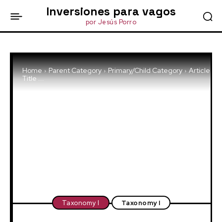
Inversiones para vagos
por Jesús Porro
Home
Parent Category
Primary/Child Category
Article
Title ...
Taxonomy I
Taxonomy I